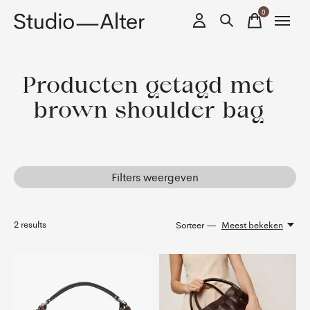
0
items
Producten getagd met
brown shoulder bag
Filters weergeven
2
results
Sorteer —
Meest bekeken